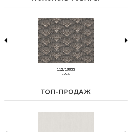
prev
ne
112/10033
default
ТОП-ПРОДАЖ