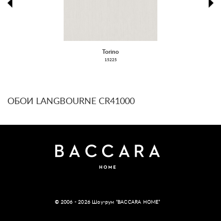
prev
ne
Torino
15225
ОБОИ LANGBOURNE CR41000
© 2006 - 2026 Шоу-рум “BACCARA HOME”