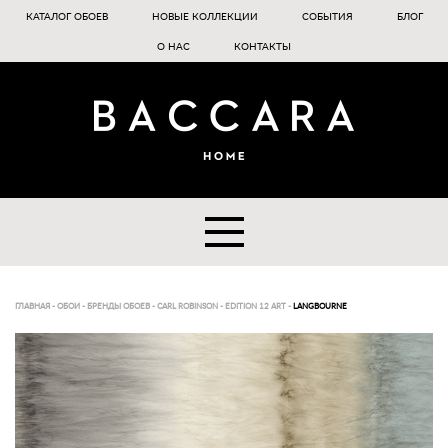
КАТАЛОГ ОБОЕВ
НОВЫЕ КОЛЛЕКЦИИ
СОБЫТИЯ
БЛОГ
О НАС
КОНТАКТЫ
ГЛАВНАЯ
-
ОБОИ
-
БРЕНДЫ ОБОЕВ
-
CARL ROBINSON
-
EDITION 12 ART
-
LANGBOURNE