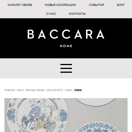
КАТАЛОГ ОБОЕВ
НОВЫЕ КОЛЛЕКЦИИ
СОБЫТИЯ
БЛОГ
О НАС
КОНТАКТЫ
ГЛАВНАЯ
-
ОБОИ
-
БРЕНДЫ ОБОЕВ
-
JAB ANSTOETZ
-
MISAKI
-
OKIRAI