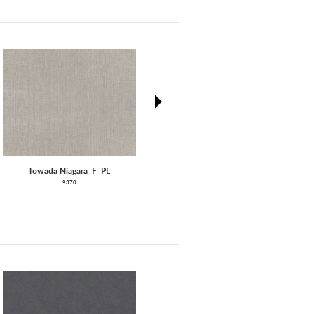
next
Towada Niagara_F_PL
Pantheon
9370
9240