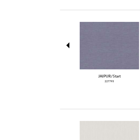
prev
JAIPUR/Start
227795