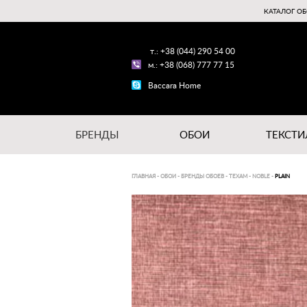
КАТАЛОГ ОБ
т.: +38 (044) 290 54 00
м.: +38 (068) 777 77 15
Baccara Home
БРЕНДЫ
ОБОИ
ТЕКСТИ
ГЛАВНАЯ
-
ОБОИ
-
БРЕНДЫ ОБОЕВ
-
TEXAM
-
NOBLE
-
PLAIN