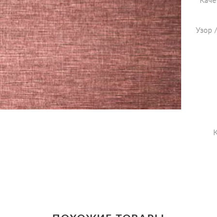
Каче
Узор 
К