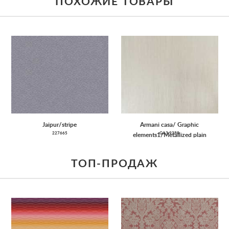
ПОХОЖИЕ ТОВАРЫ
Jaipur/stripe
Armani casa/ Graphic
227665
GA3 9380
elements1/Metallized plain
ТОП-ПРОДАЖ