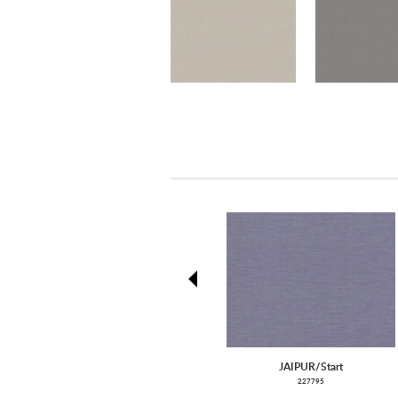
prev
JAIPUR/Start
227795