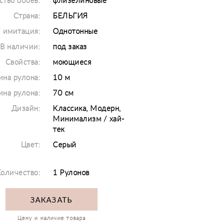
ство обоев:
флизелиновые
Страна:
БЕЛЬГИЯ
/ имитация:
Однотонные
В наличии:
под заказ
Свойства:
моющиеся
на рулона:
10 м
на рулона:
70 см
Дизайн:
Классика, Модерн,
Минимализм / хай-
тек
Цвет:
Серый
оличество:
1 Рулонов
ЗАКАЗАТЬ
Цену и наличие товара