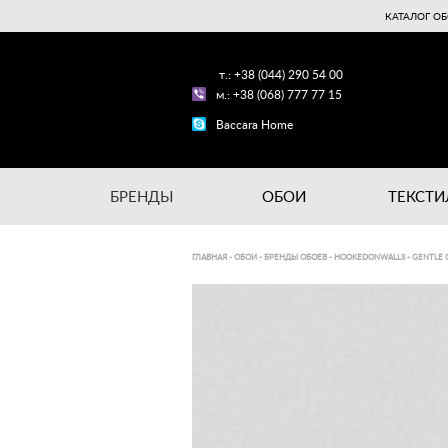
КАТАЛОГ ОБ
т.: +38 (044) 290 54 00
м.: +38 (068) 777 77 15
Baccara Home
БРЕНДЫ
ОБОИ
ТЕКСТИ
ГЛАВНАЯ
-
ОБОИ
-
БРЕНДЫ ОБОЕВ
-
HOOKEDONWALLS
-
GENTLE 