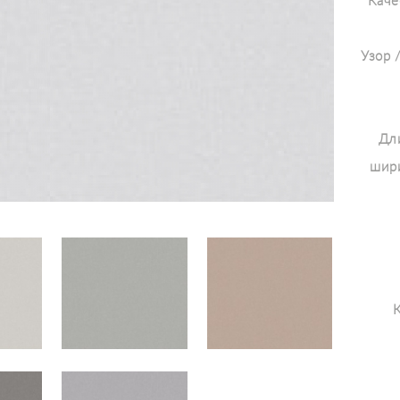
Каче
Узор 
Дли
шири
К