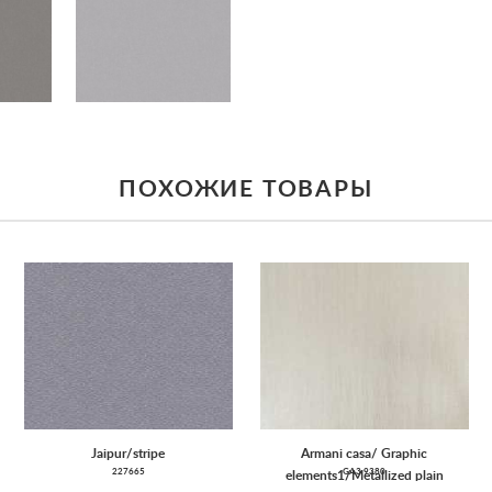
ПОХОЖИЕ ТОВАРЫ
Jaipur/stripe
Armani casa/ Graphic
227665
GA3 9380
elements1/Metallized plain