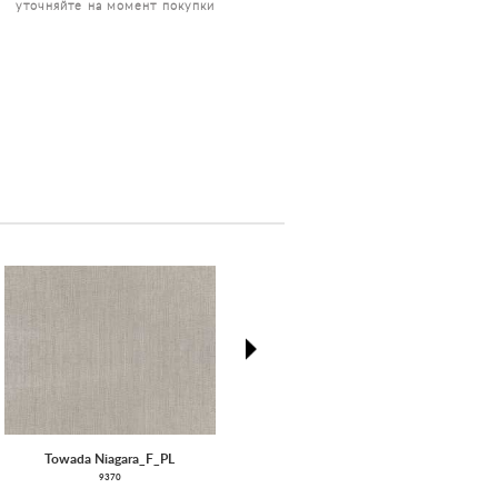
уточняйте на момент покупки
next
Towada Niagara_F_PL
Pantheon
9370
9240