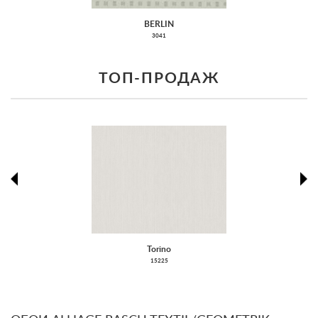
BERLIN
3041
ТОП-ПРОДАЖ
prev
ne
Torino
15225