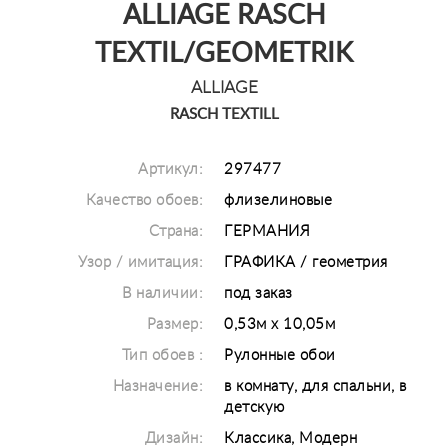
ALLIAGE RASCH
TEXTIL/GEOMETRIK
ALLIAGE
RASCH TEXTILL
Артикул:
297477
Качество обоев:
флизелиновые
Страна:
ГЕРМАНИЯ
Узор / имитация:
ГРАФИКА / геометрия
В наличии:
под заказ
Размер:
0,53м х 10,05м
Тип обоев :
Рулонные обои
Назначение:
в комнату, для спальни, в
детскую
Дизайн:
Классика, Модерн