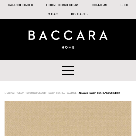
КАТАЛОГ ОБОЕВ
НОВЫЕ КОЛЛЕКЦИИ
СОБЫТИЯ
БЛОГ
О НАС
КОНТАКТЫ
ГЛАВНАЯ
-
ОБОИ
-
БРЕНДЫ ОБОЕВ
-
RASCH TEXTILL
-
ALLIAGE
-
ALLIAGE RASCH TEXTIL/GEOMETRIK