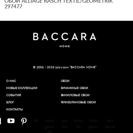
ОБОИ ALLIAGE RASCH TEXTIL/GEOMETRIK
297477
© 2006 - 2026 Шоу-рум “BACCARA HOME”
О НАС
ОБОИ
НОВЫЕ КОЛЛЕКЦИИ
БУМАЖНЫЕ ОБОИ
СОБЫТИЯ
ВИНИЛОВЫЕ ОБОИ​
БЛОГ
ФЛИЗЕЛИНОВЫЕ ОБОИ
КОНТАКТЫ
4d
situs
slot
toto
toto
slot
gacor
4d
4d
gacor
gacor
4d