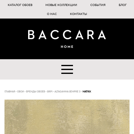
КАТАЛОГ ОБОЕВ
НОВЫЕ КОЛЛЕКЦИИ
СОБЫТИЯ
БЛОГ
О НАС
КОНТАКТЫ
ГЛАВНАЯ
-
ОБОИ
-
БРЕНДЫ ОБОЕВ
-
SIRPI
-
ALTAGAMMA SEMPRE 3
-
MATRIX