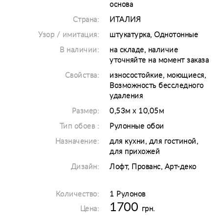
основа
Страна:
ИТАЛИЯ
Узор / имитация:
штукатурка, Однотонные
В наличии:
на складе, наличие
уточняйте на момент заказа
Свойства:
износостойкие, моющиеся,
Возможность бесследного
удаления
Размер:
0,53м х 10,05м
Тип обоев :
Рулонные обои
Назначение:
для кухни, для гостиной,
для прихожей
Дизайн:
Лофт, Прованс, Арт-деко
Количество:
1 Рулонов
1700
Цена:
грн.