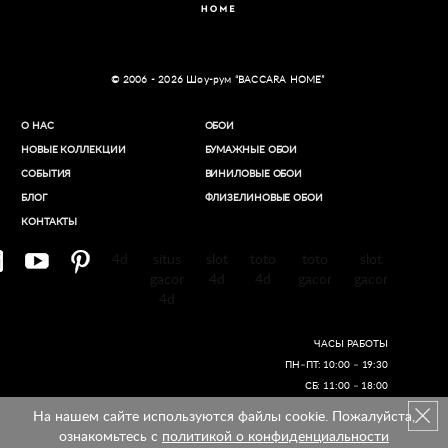
© 2006 - 2026 Шоу-рум “BACCARA HOME”
О НАС
ОБОИ
НОВЫЕ КОЛЛЕКЦИИ
БУМАЖНЫЕ ОБОИ
СОБЫТИЯ
ВИНИЛОВЫЕ ОБОИ​
БЛОГ
ФЛИЗЕЛИНОВЫЕ ОБОИ
КОНТАКТЫ
4d
situs
slot
toto
toto
slot
gacor
4d
4d
gacor
gacor
4d
ЧАСЫ РАБОТЫ
ПН–ПТ: 10:00 – 19:30
СБ: 11:00 – 18:00
На нашем сайте используются файлы cookie. Пожалуйста,
Создание сайтов
ознакомьтесь с
политикой о конфиденциальности