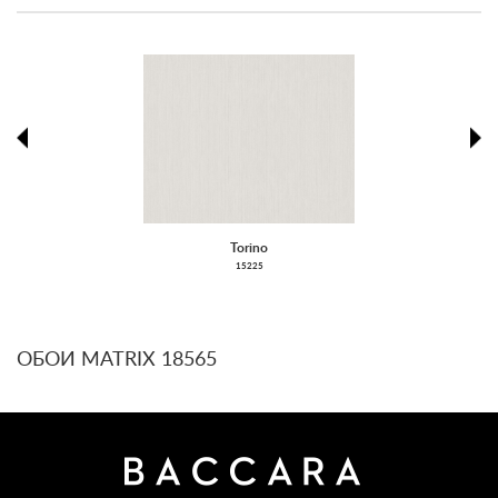
prev
ne
Torino
15225
ОБОИ MATRIX 18565