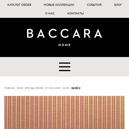
КАТАЛОГ ОБОЕВ
НОВЫЕ КОЛЛЕКЦИИ
СОБЫТИЯ
БЛОГ
О НАС
КОНТАКТЫ
ГЛАВНАЯ
-
ОБОИ
-
БРЕНДЫ ОБОЕВ
-
KT EXCLUSIVE
-
QUOD
-
QUOD 2