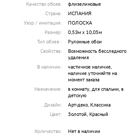
Качество обоев:
флизелиновые
Страна:
ИСПАНИЯ
Узор / имитация:
ПОЛОСКА
Размер:
0,53м х 10,05м
Тип обоев :
Рулонные обои
Свойства:
Возможность бесследного
удаления
В наличии:
частичное наличие,
наличие уточняйте на
момент заказа
Назначение:
в комнату, для спальни, в
детскую
Дизайн:
Арт-деко, Классика
Цвет:
Золотой, Красный
Количество:
Нет в наличии