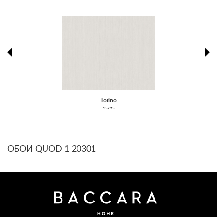
prev
ne
Torino
15225
ОБОИ QUOD 1 20301