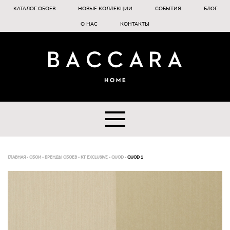
КАТАЛОГ ОБОЕВ
НОВЫЕ КОЛЛЕКЦИИ
СОБЫТИЯ
БЛОГ
О НАС
КОНТАКТЫ
ГЛАВНАЯ
-
ОБОИ
-
БРЕНДЫ ОБОЕВ
-
KT EXCLUSIVE
-
QUOD
-
QUOD 1