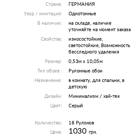
Страна:
ГЕРМАНИЯ
Узор / имитация:
Однотонные
В наличии:
на складе, наличие
уточняйте на момент заказа
Свойства:
износостойкие,
светостойкие, Возможность
бесследного удаления
Размер:
0,53м х 10,05м
Тип обоев :
Рулонные обои
Назначение:
в комнату, для спальни, в
детскую
Дизайн:
Минимализм / хай-тек
Цвет:
Серый
Количество:
18 Рулонов
1030
Цена:
грн.