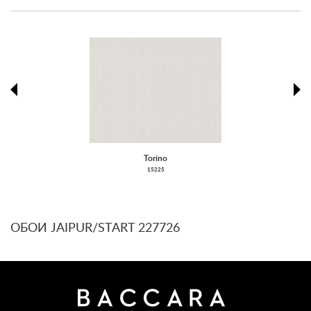
prev
ne
Torino
15225
ОБОИ JAIPUR/START 227726