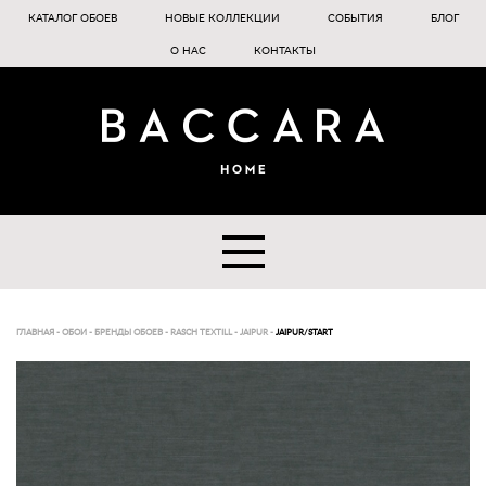
КАТАЛОГ ОБОЕВ
НОВЫЕ КОЛЛЕКЦИИ
СОБЫТИЯ
БЛОГ
О НАС
КОНТАКТЫ
ГЛАВНАЯ
-
ОБОИ
-
БРЕНДЫ ОБОЕВ
-
RASCH TEXTILL
-
JAIPUR
-
JAIPUR/START