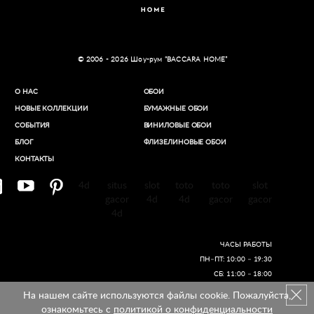
© 2006 - 2026 Шоу-рум “BACCARA HOME”
О НАС
ОБОИ
НОВЫЕ КОЛЛЕКЦИИ
БУМАЖНЫЕ ОБОИ
СОБЫТИЯ
ВИНИЛОВЫЕ ОБОИ​
БЛОГ
ФЛИЗЕЛИНОВЫЕ ОБОИ
КОНТАКТЫ
4d
situs
slot
toto
toto
slot
gacor
4d
4d
gacor
gacor
4d
ЧАСЫ РАБОТЫ
ПН–ПТ: 10:00 – 19:30
СБ: 11:00 – 18:00
На нашем сайте используются файлы cookie. Пожалуйста,
Создание сайтов
ознакомьтесь с
политикой о конфиденциальности